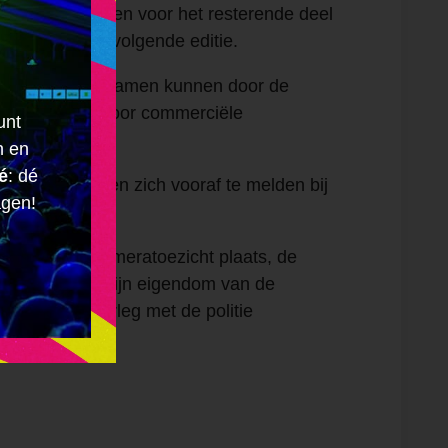
reinverbod gelden voor het resterende deel
n voor de eerstvolgende editie.
s en/of filmopnamen kunnen door de
rden gebruikt voor commerciële
unt
n en
é
: dé
nstanties dienen zich vooraf te melden bij
agen!
de Meerpaal.
errein vindt cameratoezicht plaats, de
meratoezicht zijn eigendom van de
worden na overleg met de politie