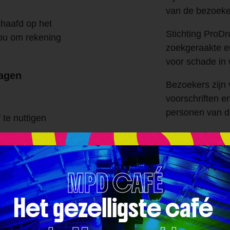
van de bezoeke
chaafd op het
Stichting ProDr
ou om rekening
zoekgeraakte 
voor schade in
dagen
Bezoekers zijn 
voorschriften e
personen van de
te nuttigen
De organisatie
personen de toe
n
evenemententer
MPD CAFÉ
Bij wangedrag w
Het gezelligste café 
 nemen mits om
een terreinver
Is de terreinon