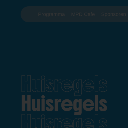
Programma
MPD Cafe
Sponsoren
Huisregels
Huisregels
Huisregels