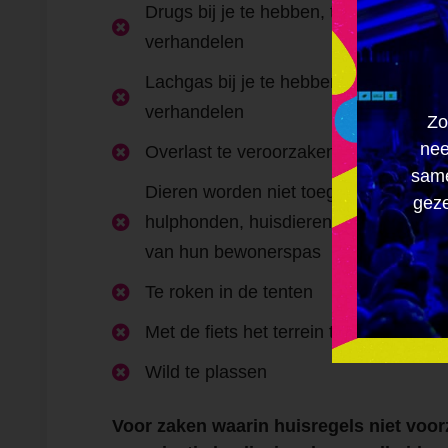
Drugs bij je te hebben, te gebruiken, o

verhandelen
Lachgas bij je te hebben, te gebruiken,

verhandelen
Zo
nee
Overlast te veroorzaken

same
Dieren worden niet toegelaten met ui
geze
hulphonden, huisdieren van bewoners

van hun bewonerspas
Te roken in de tenten

Met de fiets het terrein te betreden

Wild te plassen

Voor zaken waarin huisregels niet voor