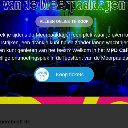
van de Meerpaaldagen
f te
dan zal het ter
van de editie e
alleen online te koop
 of te
Gemaakte foto’
organisatie wo
ek je tijdens de Meerpaaldagen een plek waar je even k
doeleinden.
rstrijken, een drankje kunt halen zonder lange wachtrije
n kunt genieten van het feest? Welkom in het
MPD Caf
Controlerende i
tzondering van
llige ontmoetingsplek in de feesttent van de Meerpaald
organisatie in 
 mits voorzien
Op het gehele t
Koop tickets
beelden van ca
organisatie en 
verwijderd.
zien heeft de