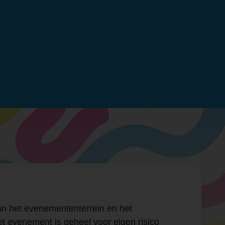
an het evenemententerrein en het
t evenement is geheel voor eigen risico