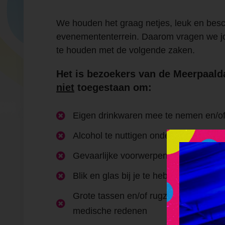
We houden het graag netjes, leuk en bes
evenemententerrein. Daarom vragen we j
te houden met de volgende zaken.
Het is bezoekers van de Meerpaal
niet
toegestaan om:
Eigen drinkwaren mee te nemen en/of 

Alcohol te nuttigen onder de 18 jaar

Gevaarlijke voorwerpen mee te neme

Blik en glas bij je te hebben

Grote tassen en/of rugzakken mee te

medische redenen