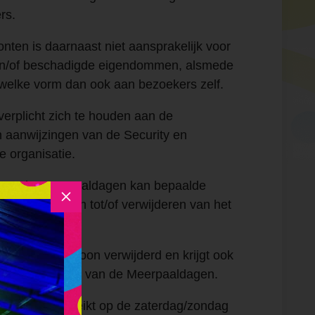
rs.
onten is daarnaast niet aansprakelijk voor
en/of beschadigde eigendommen, alsmede
 welke vorm dan ook aan bezoekers zelf.
verplicht zich te houden aan de
n aanwijzingen van de Security en
 organisatie.
 van de Meerpaaldagen kan bepaalde
M
gang weigeren tot/of verwijderen van het
rein.
ordt een persoon verwijderd en krijgt ook
bod voor de rest van de Meerpaaldagen.
tzegging uitgereikt op de zaterdag/zondag